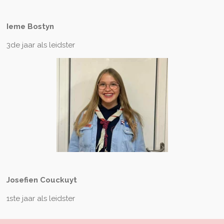
Ieme Bostyn
3de jaar als leidster
Josefien C
ouckuyt
1ste jaar als leidster