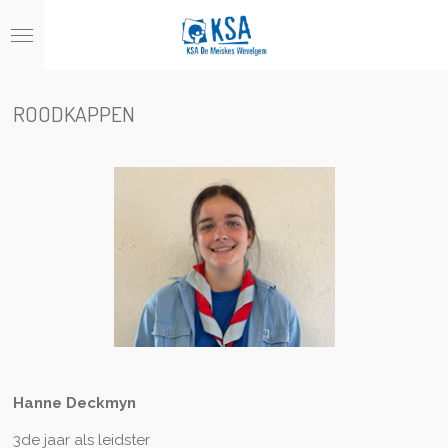
Ga
direct
naar
de
hoofdinhoud
ROODKAPPEN
Hanne Deckmyn
3de jaar als leidster