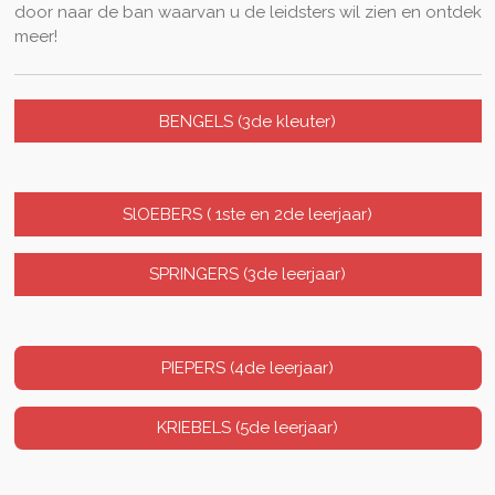
door naar de ban waarvan u de leidsters wil zien en ontdek
meer!
BENGELS (3de kleuter)
SlOEBERS ( 1ste en 2de leerjaar)
SPRINGERS (3de leerjaar)
PIEPERS (4de leerjaar)
KRIEBELS (5de leerjaar)