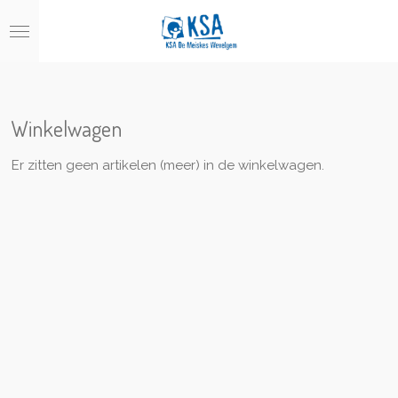
Ga
direct
naar
de
hoofdinhoud
Winkelwagen
Er zitten geen artikelen (meer) in de winkelwagen.